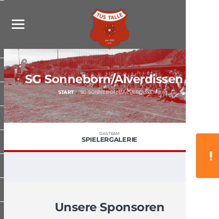
SG Sonneborn/​Alverdissen
II
START
SG SONNEBORN/​ALVERDISSEN II
DAS TEAM
SPIELERGALERIE
Unsere Sponsoren