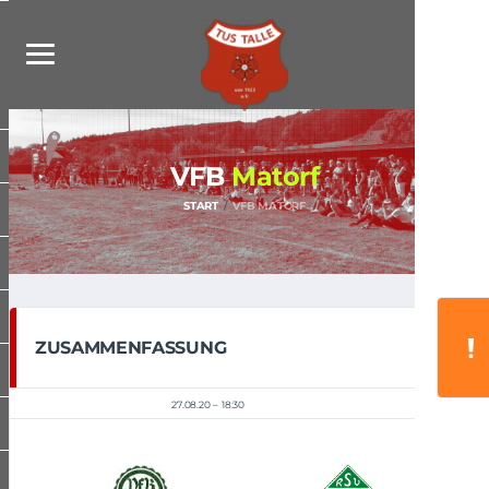
VFB
Matorf
START
VFB MATORF
ZUSAMMENFASSUNG
27.08.20
18:30