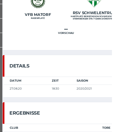
RSV SCHWELENTRUP
VFB MATORF
HARTPLATZ BERGSTADION SCHWELENTRUP
RASENPLATZ
STERNBERGER STR. 7 32694 DÖRENTRUP
–
VORSCHAU
DETAILS
DATUM
ZEIT
SAISON
27.08.20
18:30
2020/2021
ERGEBNISSE
CLUB
TORE